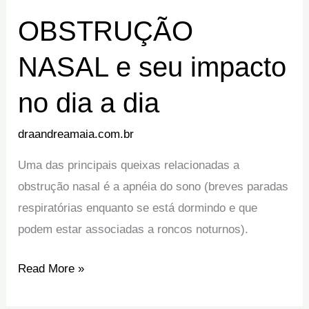
OBSTRUÇÃO
OBSTRUÇÃO
NASAL
NASAL e seu impacto
e
seu
no dia a dia
impacto
no
draandreamaia.com.br
dia
Uma das principais queixas relacionadas a
a
obstrução nasal é a apnéia do sono (breves paradas
dia
respiratórias enquanto se está dormindo e que
podem estar associadas a roncos noturnos).
Read More »